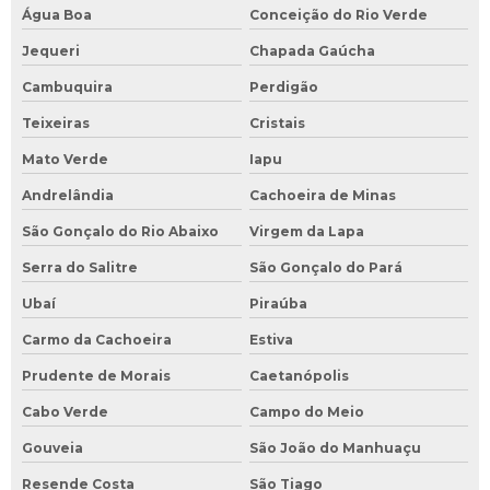
Água Boa
Conceição do Rio Verde
Jequeri
Chapada Gaúcha
Cambuquira
Perdigão
Teixeiras
Cristais
Mato Verde
Iapu
Andrelândia
Cachoeira de Minas
São Gonçalo do Rio Abaixo
Virgem da Lapa
Serra do Salitre
São Gonçalo do Pará
Ubaí
Piraúba
Carmo da Cachoeira
Estiva
Prudente de Morais
Caetanópolis
Cabo Verde
Campo do Meio
Gouveia
São João do Manhuaçu
Resende Costa
São Tiago