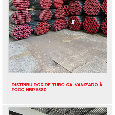
Tubo nbr 5580 galvanizado
Tubo preto aço carbono
Tubo preto nbr 5580
Tubos galvanizado para incêndio
Tubos galvanizados a fogo
Distribuidor de tubo de aço carbono
Distribuidor de tubo de aço galvanizado à fogo
Distribuidor de tubo galvanizado à fogo nbr 5580
Distribuidora de tubo galvanizado à fogo
DISTRIBUIDOR DE TUBO GALVANIZADO À
FOGO NBR 5580