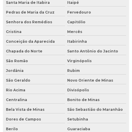
Santa Maria de Itabira
Itaipé
Pedras de Maria da Cruz
Fervedouro
Senhora dos Remédios
Capitólio
Cristina
Mercês
Conceição da Aparecida
Itabirinha
Chapada do Norte
Santo Antônio do Jacinto
São Romão
Virginópolis
Jordânia
Rubim
São Geraldo
Novo Oriente de Minas
Rio Acima
Divisópolis
Centralina
Bonito de Minas
Bela Vista de Minas
São Sebastião do Maranhão
Dores de Campos
Setubinha
Berilo
Guaraciaba