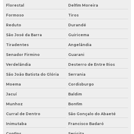
Florestal
Delfim Moreira
Formoso
Tiros
Reduto
Durandé
São José da Barra
Guiricema
Tiradentes
Angelândia
Senador Firmino
Guarani
Verdelândia
Desterro de Entre Rios
São João Batista do Glória
Serrania
Moema
Cordisburgo
Jacuí
Baldim
Munhoz
Bonfim
Curral de Dentro
São Gonçalo do Abaeté
Inimutaba
Francisco Badaró
Confins
Sericita