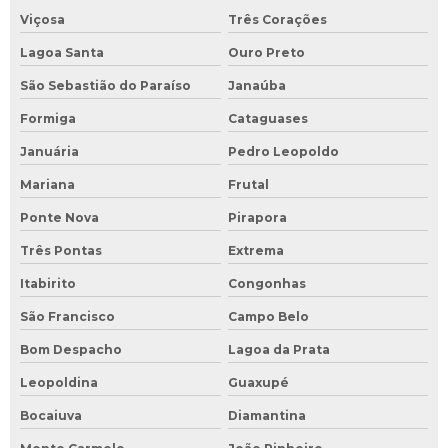
Viçosa
Três Corações
Lagoa Santa
Ouro Preto
São Sebastião do Paraíso
Janaúba
Formiga
Cataguases
Januária
Pedro Leopoldo
Mariana
Frutal
Ponte Nova
Pirapora
Três Pontas
Extrema
Itabirito
Congonhas
São Francisco
Campo Belo
Bom Despacho
Lagoa da Prata
Leopoldina
Guaxupé
Bocaiuva
Diamantina