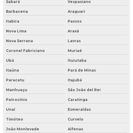
Sabará
Vespasiano
Barbacena
Araguari
Itabira
Passos
Nova Lima
Araxá
Nova Serrana
Lavras
Coronel Fabriciano
Muriaé
Ubá
Ituiutaba
Itaúna
Pará de Minas
Paracatu
Itajubá
Manhuaçu
São João del Rei
Patrocínio
Caratinga
Unaí
Esmeraldas
Timóteo
Curvelo
João Monlevade
Alfenas