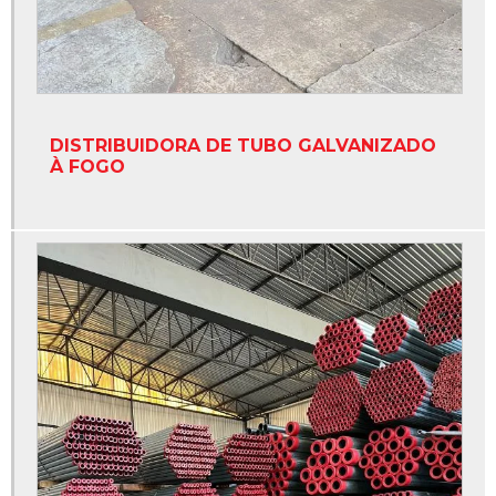
Tubos de aço
Tubos de aço galvanizados a fogo
Tubos de aço para alta pressão
Tubos de aço para rede hidráulica
DISTRIBUIDORA DE TUBO GALVANIZADO
Tubo aço carbono preço
À FOGO
Tubo de aço carbono preto com costura
Tubo de aço galvanizado din 2440
Tubo galvanizado a fogo nbr 5580
Tubo galvanizado costura
Tubo galvanizado din
Tubo galvanizado din 2440
Tubo galvanizado nbr 5580
Tubo nbr 5580