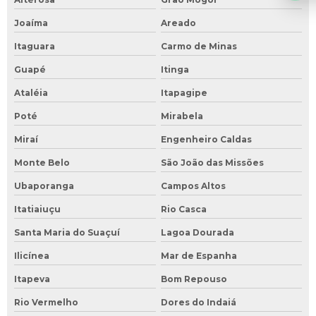
Joaíma
Areado
Itaguara
Carmo de Minas
Guapé
Itinga
Ataléia
Itapagipe
Poté
Mirabela
Miraí
Engenheiro Caldas
Monte Belo
São João das Missões
Ubaporanga
Campos Altos
Itatiaiuçu
Rio Casca
Santa Maria do Suaçuí
Lagoa Dourada
Ilicínea
Mar de Espanha
Itapeva
Bom Repouso
Rio Vermelho
Dores do Indaiá