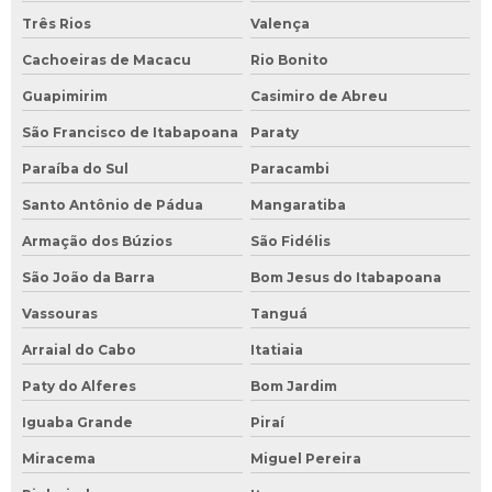
Três Rios
Valença
Cachoeiras de Macacu
Rio Bonito
Guapimirim
Casimiro de Abreu
São Francisco de Itabapoana
Paraty
Paraíba do Sul
Paracambi
Santo Antônio de Pádua
Mangaratiba
Armação dos Búzios
São Fidélis
São João da Barra
Bom Jesus do Itabapoana
Vassouras
Tanguá
Arraial do Cabo
Itatiaia
Paty do Alferes
Bom Jardim
Iguaba Grande
Piraí
Miracema
Miguel Pereira