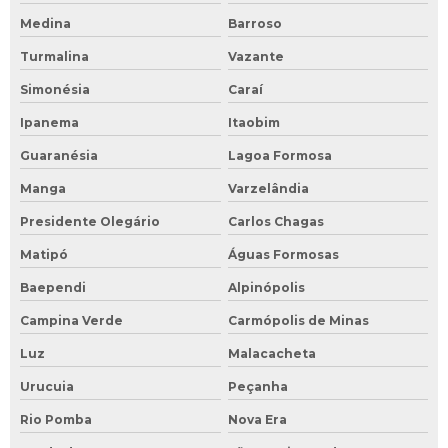
Medina
Barroso
Turmalina
Vazante
Simonésia
Caraí
Ipanema
Itaobim
Guaranésia
Lagoa Formosa
Manga
Varzelândia
Presidente Olegário
Carlos Chagas
Matipó
Águas Formosas
Baependi
Alpinópolis
Campina Verde
Carmópolis de Minas
Luz
Malacacheta
Urucuia
Peçanha
Rio Pomba
Nova Era