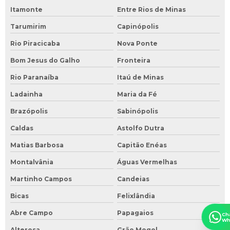
Itamonte
Entre Rios de Minas
Tarumirim
Capinópolis
Rio Piracicaba
Nova Ponte
Bom Jesus do Galho
Fronteira
Rio Paranaíba
Itaú de Minas
Ladainha
Maria da Fé
Brazópolis
Sabinópolis
Caldas
Astolfo Dutra
Matias Barbosa
Capitão Enéas
Montalvânia
Águas Vermelhas
Martinho Campos
Candeias
Bicas
Felixlândia
Abre Campo
Papagaios
Ch
Wh
Alterosa
Grão Mogol