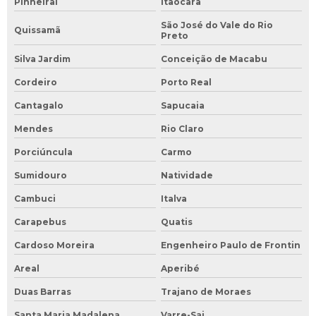
Pinheiral
Itaocara
São José do Vale do Rio
Quissamã
Preto
Silva Jardim
Conceição de Macabu
Cordeiro
Porto Real
Cantagalo
Sapucaia
Mendes
Rio Claro
Porciúncula
Carmo
Sumidouro
Natividade
Cambuci
Italva
Carapebus
Quatis
Cardoso Moreira
Engenheiro Paulo de Frontin
Areal
Aperibé
Duas Barras
Trajano de Moraes
Santa Maria Madalena
Varre-Sai