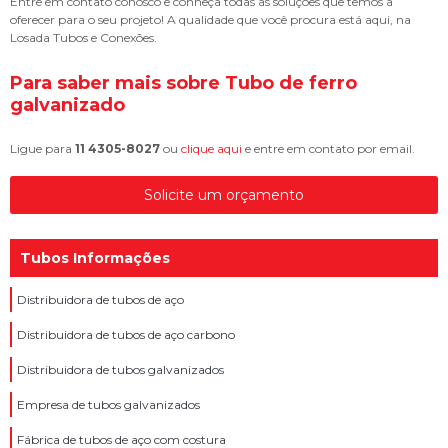
Entre em contato conosco e conheça todas as soluções que temos a
oferecer para o seu projeto! A qualidade que você procura está aqui, na
Losada Tubos e Conexões.
Para saber mais sobre Tubo de ferro
galvanizado
Ligue para
11 4305-8027
ou
clique aqui
e entre em contato por email.
Solicite um orçamento
Tubos Informações
Distribuidora de tubos de aço
Distribuidora de tubos de aço carbono
Distribuidora de tubos galvanizados
Empresa de tubos galvanizados
Fábrica de tubos de aço com costura