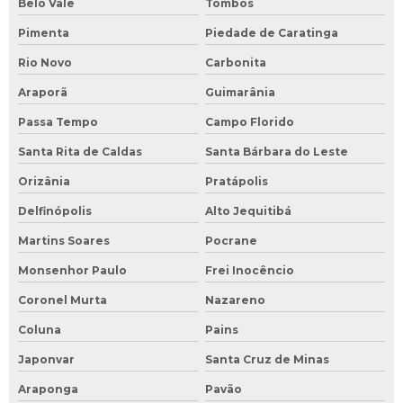
Belo Vale
Tombos
Pimenta
Piedade de Caratinga
Rio Novo
Carbonita
Araporã
Guimarânia
Passa Tempo
Campo Florido
Santa Rita de Caldas
Santa Bárbara do Leste
Orizânia
Pratápolis
Delfinópolis
Alto Jequitibá
Martins Soares
Pocrane
Monsenhor Paulo
Frei Inocêncio
Coronel Murta
Nazareno
Coluna
Pains
Japonvar
Santa Cruz de Minas
Araponga
Pavão