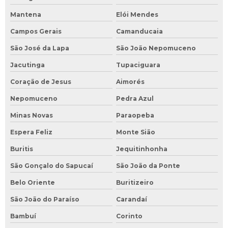
Mantena
Elói Mendes
Campos Gerais
Camanducaia
São José da Lapa
São João Nepomuceno
Jacutinga
Tupaciguara
Coração de Jesus
Aimorés
Nepomuceno
Pedra Azul
Minas Novas
Paraopeba
Espera Feliz
Monte Sião
Buritis
Jequitinhonha
São Gonçalo do Sapucaí
São João da Ponte
Belo Oriente
Buritizeiro
São João do Paraíso
Carandaí
Bambuí
Corinto