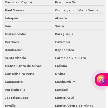
Carmo do Cajuru
Francisco Sá
Raul Soares
Conceição do Mato Dentro
Inhapim
Abaeté
Ibiá
Serro
Muzambinho
Paraguaçu
Perdões
Caxambu
Itambacuri
Itapecerica
Santa Vitória
Carmo do Rio Claro
Monte Santo de Minas
Lajinha
Conselheiro Pena
Divino
Campestre
Manhumirim
Paraisópolis
Lambari
Jaboticatubas
Monte Azul
Ervália
Monte Alegre de Minas