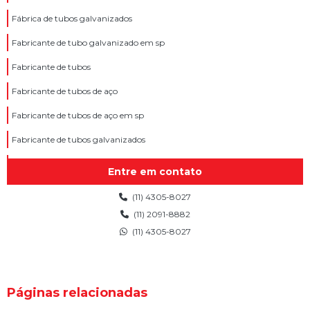
Fábrica de tubos galvanizados
Fabricante de tubo galvanizado em sp
Fabricante de tubos
Fabricante de tubos de aço
Fabricante de tubos de aço em sp
Fabricante de tubos galvanizados
Fabricantes de tubo de aço carbono
Entre em contato
Fornecedor de tubo galvanizado
(11) 4305-8027
Tubo aço carbono
(11) 2091-8882
(11) 4305-8027
Tubo aço carbono comprar
Tubo aço carbono galvanizado
Tubo aço carbono preto
Páginas relacionadas
Tubo aço galvanizado