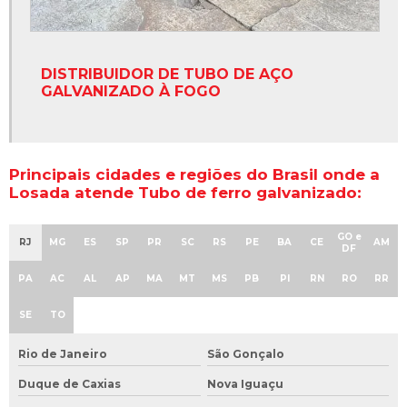
DISTRIBUIDOR DE TUBO DE AÇO
GALVANIZADO À FOGO
Principais cidades e regiões do Brasil onde a
Losada atende Tubo de ferro galvanizado:
GO e
RJ
MG
ES
SP
PR
SC
RS
PE
BA
CE
AM
DF
PA
AC
AL
AP
MA
MT
MS
PB
PI
RN
RO
RR
SE
TO
Rio de Janeiro
São Gonçalo
Duque de Caxias
Nova Iguaçu