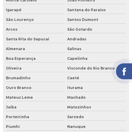
Monte Carmelo
João Pinheiro
Igarapé
Santana do Paraíso
São Lourenço
Santos Dumont
Arcos
São Gotardo
Santa Rita do Sapucaí
Andradas
Almenara
Salinas
Boa Esperança
Capelinha
Oliveira
Visconde do Rio Branco
Brumadinho
Caeté
Ouro Branco
Iturama
Mateus Leme
Machado
Jaíba
Matozinhos
Porteirinha
Sarzedo
Piumhi
Nanuque