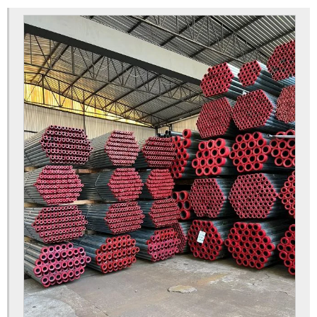
Tubo aço galvanizado preço
Tubo aço preto com costura
Tubo de aço com costura
Tubo de aço galvanizado preto
Tubo de aço preto
Tubo de ferro galvanizado
Tubo galvanizado
Tubo galvanizado preço
Tubo galvanizado SP
Tubo preto
Tubo preto com costura
Tubo preto din