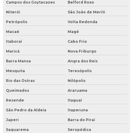
Campos dos Goytacazes
Belford Roxo
Niterói
São João de Meriti
Petrópolis
Volta Redonda
Macaé
Magé
Itaboraí
Cabo Frio
Maricá
Nova Friburgo
Barra Mansa
Angra dos Reis
Mesquita
Teresópolis
Rio das Ostras
Nilópolis
Queimados
Araruama
Resende
Itaguaí
São Pedro da Aldeia
Itaperuna
Japeri
Barra do Piraí
Saquarema
Seropédica