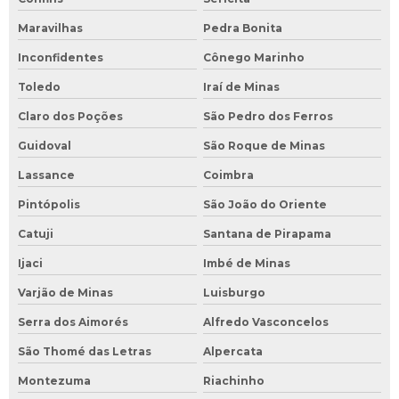
Maravilhas
Pedra Bonita
Inconfidentes
Cônego Marinho
Toledo
Iraí de Minas
Claro dos Poções
São Pedro dos Ferros
Guidoval
São Roque de Minas
Lassance
Coimbra
Pintópolis
São João do Oriente
Catuji
Santana de Pirapama
Ijaci
Imbé de Minas
Varjão de Minas
Luisburgo
Serra dos Aimorés
Alfredo Vasconcelos
São Thomé das Letras
Alpercata
Montezuma
Riachinho