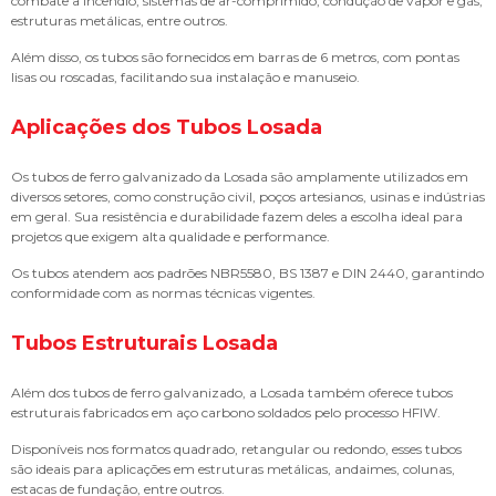
combate a incêndio, sistemas de ar-comprimido, condução de vapor e gás,
estruturas metálicas, entre outros.
Além disso, os tubos são fornecidos em barras de 6 metros, com pontas
lisas ou roscadas, facilitando sua instalação e manuseio.
Aplicações dos Tubos Losada
Os tubos de ferro galvanizado da Losada são amplamente utilizados em
diversos setores, como construção civil, poços artesianos, usinas e indústrias
em geral. Sua resistência e durabilidade fazem deles a escolha ideal para
projetos que exigem alta qualidade e performance.
Os tubos atendem aos padrões NBR5580, BS 1387 e DIN 2440, garantindo
conformidade com as normas técnicas vigentes.
Tubos Estruturais Losada
Além dos tubos de ferro galvanizado, a Losada também oferece tubos
estruturais fabricados em aço carbono soldados pelo processo HFIW.
Disponíveis nos formatos quadrado, retangular ou redondo, esses tubos
são ideais para aplicações em estruturas metálicas, andaimes, colunas,
estacas de fundação, entre outros.