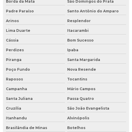
Borda da Mata
São Domingos do Prata
Padre Paraíso
Santo Antônio do Amparo
Arinos
Resplendor
Lima Duarte
Itacarambi
Cássia
Bom Sucesso
Perdizes
Ipaba
Piranga
Santa Margarida
Poço Fundo
Nova Resende
Raposos
Tocantins
Campanha
Mário Campos
Santa Juliana
Passa Quatro
Cruzília
São João Evangelista
Itanhandu
Alvinópolis
Brasilândia de Minas
Botelhos