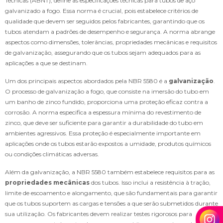
Técnicas (ABNT), define as especificações técnicas para tubos de aço
galvanizado a fogo. Essa norma é crucial, pois estabelece critérios de
qualidade que devem ser seguidos pelos fabricantes, garantindo que os
tubos atendam a padrões de desempenho e segurança. A norma abrange
aspectos como dimensões, tolerâncias, propriedades mecânicas e requisitos
de galvanização, assegurando que os tubos sejam adequados para as
aplicações a que se destinam.
Um dos principais aspectos abordados pela NBR 5580 é a
galvanização
.
O processo de galvanização a fogo, que consiste na imersão do tubo em
um banho de zinco fundido, proporciona uma proteção eficaz contra a
corrosão. A norma especifica a espessura mínima do revestimento de
zinco, que deve ser suficiente para garantir a durabilidade do tubo em
ambientes agressivos. Essa proteção é especialmente importante em
aplicações onde os tubos estarão expostos a umidade, produtos químicos
ou condições climáticas adversas.
Além da galvanização, a NBR 5580 também estabelece requisitos para as
propriedades mecânicas
dos tubos. Isso inclui a resistência à tração,
limite de escoamento e alongamento, que são fundamentais para garantir
que os tubos suportem as cargas e tensões a que serão submetidos durante
sua utilização. Os fabricantes devem realizar testes rigorosos para