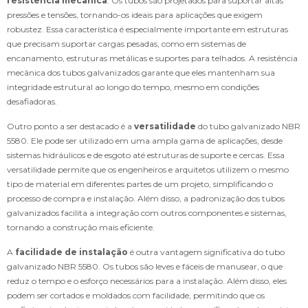
resistência mecânica
. Os tubos são projetados para suportar altas
pressões e tensões, tornando-os ideais para aplicações que exigem
robustez. Essa característica é especialmente importante em estruturas
que precisam suportar cargas pesadas, como em sistemas de
encanamento, estruturas metálicas e suportes para telhados. A resistência
mecânica dos tubos galvanizados garante que eles mantenham sua
integridade estrutural ao longo do tempo, mesmo em condições
desafiadoras.
Outro ponto a ser destacado é a
versatilidade
do tubo galvanizado NBR
5580. Ele pode ser utilizado em uma ampla gama de aplicações, desde
sistemas hidráulicos e de esgoto até estruturas de suporte e cercas. Essa
versatilidade permite que os engenheiros e arquitetos utilizem o mesmo
tipo de material em diferentes partes de um projeto, simplificando o
processo de compra e instalação. Além disso, a padronização dos tubos
galvanizados facilita a integração com outros componentes e sistemas,
tornando a construção mais eficiente.
A
facilidade de instalação
é outra vantagem significativa do tubo
galvanizado NBR 5580. Os tubos são leves e fáceis de manusear, o que
reduz o tempo e o esforço necessários para a instalação. Além disso, eles
podem ser cortados e moldados com facilidade, permitindo que os