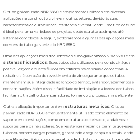
O tubo galvanizado NBR 5580 é amplamente utilizado em diversas
aplicações na construção civil e em outros setores, devido às suas
características de durabilidade, resistência e versatilidade. Este tipo de tubo
é ideal para uma variedade de projetos, desde estruturas simples até
sistemas complexos. A seguir, exploraremos algumas das aplicações mais
comuns do tubo galvanizado NBR 5580.
Uma das aplicações mais frequentes do tubo galvanizado NBR 5580 é em
sistemas hidráulicos
. Esses tubos são utilizados para conduzir água
potável, esgoto e outros fluidos em edifícios residenciais e comerciais. A
resistência à corrosão do revestimento de zinco garante que os tubos
mantenham sua integridade ao longo do tempo, evitando vazamentos e
contaminações. Além disso, a facilidade de instalação e a leveza dos tubos
facilitam o trabalho dos encanadores, tornando o processo mais eficiente.
Outra aplicação importante é em
estruturas metálicas
. O tubo
galvanizado NBR 5580 é frequentemente utilizado como elemento de
suporte em construções, como em estruturas de telhados, andaimes e
suportes para painéis solares. Sua resistência mecânica permite que esses
tubos suportem cargas pesadas, garantindo a segurança e a estabilidade
das edificações. Além disso, a versatilidade do tubo galvanizado permite