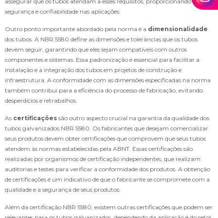
assegurar que os tubos atendam a esses requisitos, proporcionando
segurança e confiabilidade nas aplicações.
Outro ponto importante abordado pela norma é a
dimensionalidade
dos tubos. A NBR 5580 define as dimensões e tolerâncias que os tubos
devem seguir, garantindo que eles sejam compatíveis com outros
componentes e sistemas. Essa padronização é essencial para facilitar a
instalação e a integração dos tubos em projetos de construção e
infraestrutura. A conformidade com as dimensões especificadas na norma
também contribui para a eficiência do processo de fabricação, evitando
desperdícios e retrabalhos.
As
certificações
são outro aspecto crucial na garantia da qualidade dos
tubos galvanizados NBR 5580. Os fabricantes que desejam comercializar
seus produtos devem obter certificações que comprovem que seus tubos
atendem às normas estabelecidas pela ABNT. Essas certificações são
realizadas por organismos de certificação independentes, que realizam
auditorias e testes para verificar a conformidade dos produtos. A obtenção
de certificações é um indicativo de que o fabricante se compromete com a
qualidade e a segurança de seus produtos.
Além da certificação NBR 5580, existem outras certificações que podem ser
relevantes para os tubos galvanizados, dependendo da aplicação e do setor.