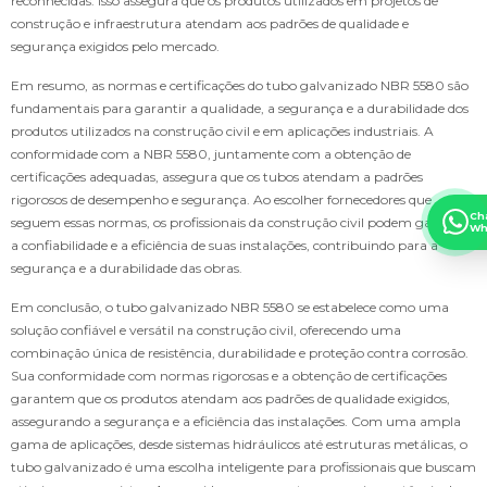
reconhecidas. Isso assegura que os produtos utilizados em projetos de
construção e infraestrutura atendam aos padrões de qualidade e
segurança exigidos pelo mercado.
Em resumo, as normas e certificações do tubo galvanizado NBR 5580 são
fundamentais para garantir a qualidade, a segurança e a durabilidade dos
produtos utilizados na construção civil e em aplicações industriais. A
conformidade com a NBR 5580, juntamente com a obtenção de
certificações adequadas, assegura que os tubos atendam a padrões
rigorosos de desempenho e segurança. Ao escolher fornecedores que
Ch
seguem essas normas, os profissionais da construção civil podem garantir
Wh
a confiabilidade e a eficiência de suas instalações, contribuindo para a
segurança e a durabilidade das obras.
Em conclusão, o tubo galvanizado NBR 5580 se estabelece como uma
solução confiável e versátil na construção civil, oferecendo uma
combinação única de resistência, durabilidade e proteção contra corrosão.
Sua conformidade com normas rigorosas e a obtenção de certificações
garantem que os produtos atendam aos padrões de qualidade exigidos,
assegurando a segurança e a eficiência das instalações. Com uma ampla
gama de aplicações, desde sistemas hidráulicos até estruturas metálicas, o
tubo galvanizado é uma escolha inteligente para profissionais que buscam