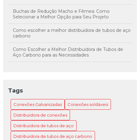
Buchas de Redução Macho e Fêmea: Como
Selecionar a Melhor Opção para Seu Projeto
Como escolher a melhor distribuidora de tubos de aço
carbono
Como Escolher a Melhor Distribuidora de Tubos de
Aço Carbono para as Necessidades
Como Escolher a Melhor Distribuidora de Tubos de
Aço Carbono para Suas Necessidades
Como Escolher a Melhor Distribuidora de Tubos de
Tags
Aço para o Projeto
Conexões Galvanizadas
Conexões soldáveis
Como Escolher a Melhor Distribuidora de Tubos de
Aço para seu Projeto
Distribuidora de conexões
Como Escolher a Melhor Distribuidora de Tubos de
Distribuidora de tubos de aço
Aço para Sua Necessidade
Distribuidora de tubos de aço carbono