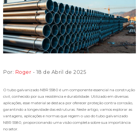
Por:
Roger
- 18 de Abril de 2025
O tubo galvanizado NBR 5580 é um componente essencial na construção
civil, conhecido por sua resistência e durabilidade. Utilizado em diversas
aplicações, esse material se destaca por oferecer proteção contra corrosão,
garantindo a longevidade das estruturas. Neste artigo, vamos explorar as
vantagens, aplicações e normas que regem o uso do tubo galvanizado
NBR 5580, proporcionando uma visão completa sobre sua importância
no setor.