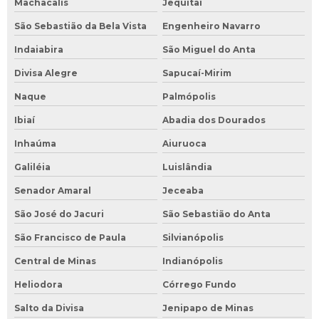
Machacalis
Jequitaí
São Sebastião da Bela Vista
Engenheiro Navarro
Indaiabira
São Miguel do Anta
Divisa Alegre
Sapucaí-Mirim
Naque
Palmópolis
Ibiaí
Abadia dos Dourados
Inhaúma
Aiuruoca
Galiléia
Luislândia
Senador Amaral
Jeceaba
São José do Jacuri
São Sebastião do Anta
São Francisco de Paula
Silvianópolis
Central de Minas
Indianópolis
Heliodora
Córrego Fundo
Salto da Divisa
Jenipapo de Minas