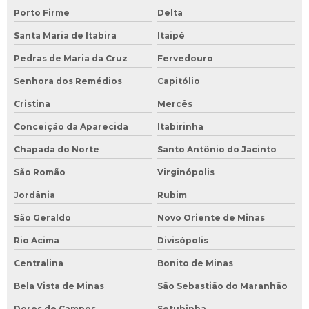
Porto Firme
Delta
Santa Maria de Itabira
Itaipé
Pedras de Maria da Cruz
Fervedouro
Senhora dos Remédios
Capitólio
Cristina
Mercês
Conceição da Aparecida
Itabirinha
Chapada do Norte
Santo Antônio do Jacinto
São Romão
Virginópolis
Jordânia
Rubim
São Geraldo
Novo Oriente de Minas
Rio Acima
Divisópolis
Centralina
Bonito de Minas
Bela Vista de Minas
São Sebastião do Maranhão
Dores de Campos
Setubinha