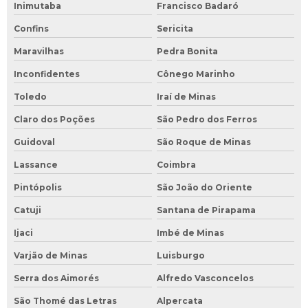
Inimutaba
Francisco Badaró
Confins
Sericita
Maravilhas
Pedra Bonita
Inconfidentes
Cônego Marinho
Toledo
Iraí de Minas
Claro dos Poções
São Pedro dos Ferros
Guidoval
São Roque de Minas
Lassance
Coimbra
Pintópolis
São João do Oriente
Catuji
Santana de Pirapama
Ijaci
Imbé de Minas
Varjão de Minas
Luisburgo
Serra dos Aimorés
Alfredo Vasconcelos
São Thomé das Letras
Alpercata