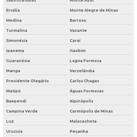
Jaboticatubas
Monte Azul
Ervália
Monte Alegre de Minas
Medina
Barroso
Turmalina
Vazante
Simonésia
Caraí
Ipanema
Itaobim
Guaranésia
Lagoa Formosa
Manga
Varzelândia
Presidente Olegário
Carlos Chagas
Matipó
Águas Formosas
Baependi
Alpinópolis
Campina Verde
Carmópolis de Minas
Luz
Malacacheta
Urucuia
Peçanha