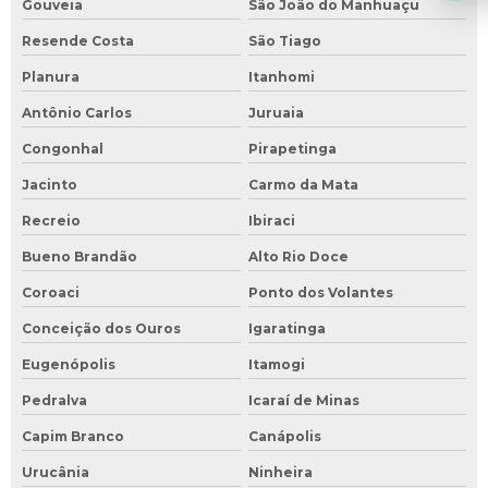
Gouveia
São João do Manhuaçu
Resende Costa
São Tiago
Planura
Itanhomi
Antônio Carlos
Juruaia
Congonhal
Pirapetinga
Jacinto
Carmo da Mata
Recreio
Ibiraci
Bueno Brandão
Alto Rio Doce
Coroaci
Ponto dos Volantes
Conceição dos Ouros
Igaratinga
Eugenópolis
Itamogi
Pedralva
Icaraí de Minas
Capim Branco
Canápolis
Urucânia
Ninheira