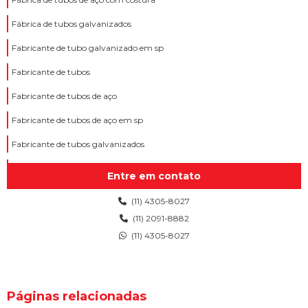
Fábrica de tubos galvanizados
Fabricante de tubo galvanizado em sp
Fabricante de tubos
Fabricante de tubos de aço
Fabricante de tubos de aço em sp
Fabricante de tubos galvanizados
Fabricantes de tubo de aço carbono
Entre em contato
Fornecedor de tubo galvanizado
(11) 4305-8027
Tubo aço carbono
(11) 2091-8882
(11) 4305-8027
Tubo aço carbono comprar
Tubo aço carbono galvanizado
Tubo aço carbono preto
Páginas relacionadas