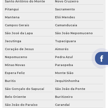
Santo Antônio do Monte
Novo Cruzeiro
Pitangui
Sacramento
Mantena
Elói Mendes
Campos Gerais
Camanducaia
São José da Lapa
São João Nepomuceno
Jacutinga
Tupaciguara
Coração de Jesus
Aimorés
Nepomuceno
Pedra Azul
Minas Novas
Paraopeba
Espera Feliz
Monte Sião
Buritis
Jequitinhonha
São Gonçalo do Sapucaí
São João da Ponte
Belo Oriente
Buritizeiro
São João do Paraíso
Carandaí