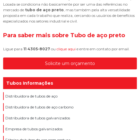
Losada se condiciona não basicamente por ser uma das referências no
mercado de
tubo de aço preto
, mas também pela alta versatilidade
proposta em cada trabalho que realiza, cercando os usuários de benefícios
especializados nos setores industrial e civil.
Para saber mais sobre Tubo de aço preto
Ligue para
11 4305-8027
ou
clique aqui
e entre em contato por email.
Solicite um orçamento
Tubos Informações
Distribuidora de tubos de aço
Distribuidora de tubos de aço carbono
Distribuidora de tubos galvanizados
Empresa de tubos galvanizados
Fábrica de tubos de aço com costura