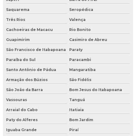
Saquarema
Seropédica
Três Rios
Valença
Cachoeiras de Macacu
Rio Bonito
Guapimirim
Casimiro de Abreu
São Francisco de Itabapoana
Paraty
Paraíba do Sul
Paracambi
Santo Antônio de Pádua
Mangaratiba
Armação dos Búzios
São Fidélis
São João da Barra
Bom Jesus do Itabapoana
Vassouras
Tanguá
Arraial do Cabo
Itatiaia
Paty do Alferes
Bom Jardim
Iguaba Grande
Piraí