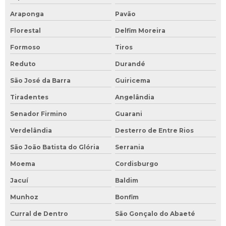
Araponga
Pavão
Florestal
Delfim Moreira
Formoso
Tiros
Reduto
Durandé
São José da Barra
Guiricema
Tiradentes
Angelândia
Senador Firmino
Guarani
Verdelândia
Desterro de Entre Rios
São João Batista do Glória
Serrania
Moema
Cordisburgo
Jacuí
Baldim
Munhoz
Bonfim
Curral de Dentro
São Gonçalo do Abaeté