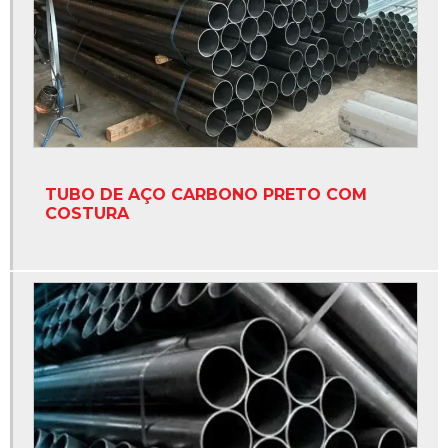
Tubo nbr 5580 galvanizado
Tubo preto aço carbono
Tubo preto nbr 5580
Tubos galvanizado para incêndio
Tubos galvanizados a fogo
TUBO DE AÇO CARBONO PRETO COM
Distribuidor de tubo de aço carbono
COSTURA
Distribuidor de tubo de aço galvanizado à fogo
Distribuidor de tubo galvanizado à fogo nbr 5580
Distribuidora de tubo galvanizado à fogo