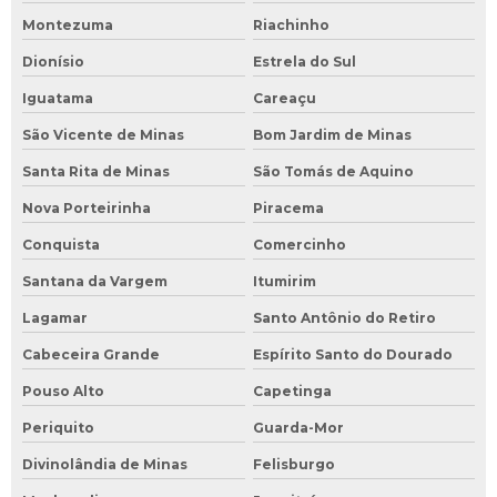
Montezuma
Riachinho
Dionísio
Estrela do Sul
Iguatama
Careaçu
São Vicente de Minas
Bom Jardim de Minas
Santa Rita de Minas
São Tomás de Aquino
Nova Porteirinha
Piracema
Conquista
Comercinho
Santana da Vargem
Itumirim
Lagamar
Santo Antônio do Retiro
Cabeceira Grande
Espírito Santo do Dourado
Pouso Alto
Capetinga
Periquito
Guarda-Mor
Divinolândia de Minas
Felisburgo