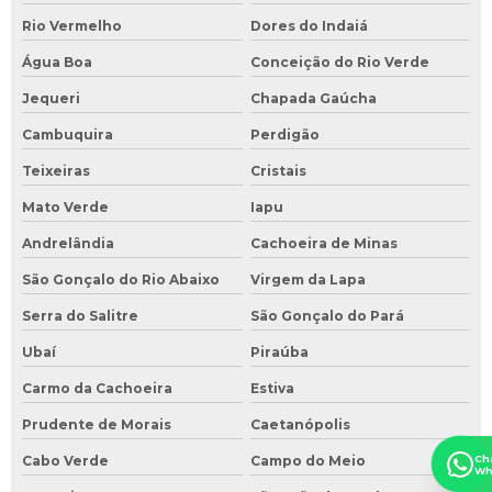
Rio Vermelho
Dores do Indaiá
Água Boa
Conceição do Rio Verde
Jequeri
Chapada Gaúcha
Cambuquira
Perdigão
Teixeiras
Cristais
Mato Verde
Iapu
Andrelândia
Cachoeira de Minas
São Gonçalo do Rio Abaixo
Virgem da Lapa
Serra do Salitre
São Gonçalo do Pará
Ubaí
Piraúba
Carmo da Cachoeira
Estiva
Prudente de Morais
Caetanópolis
Ch
Cabo Verde
Campo do Meio
Wh