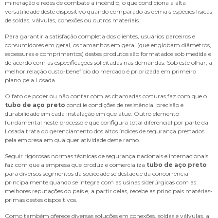
mineração e redes de combate a incêndio, o que condiciona a alta
versatilidade deste dispositivo quando comparado às demais espécies físicas
de soldas, válvulas, conexões ou outros materiais.
Para garantir a satisfação completa dos clientes, usuários parceiros e
consumidores em geral, os tamanhos em geral (que englobam diâmetros,
espessuras e comprimentos) destes produtos são formatados sob medida e
de acordo com as especificações solicitadas nas demandas. Sob este olhar, a
melhor relação custo-benefício do mercado é priorizada em primeiro
plano pela Losada.
O fato de poder ou não contar com as chamadas costuras faz com que o
tubo de aço preto
concilie condições de resistência, precisão e
durabilidade em cada instalação em que atue. Outro elemento
fundamental neste processo e que configura total diferencial por parte da
Losada trata do gerenciamento dos altos índices de segurança prestados
pela empresa em qualquer atividade deste ramo.
Seguir rigorosas normas técnicas de segurança nacionais e internacionais
faz com que a empresa que produz e comercializa
tubo de aço preto
para diversos segmentos da sociedade se destaque da concorrência –
principalmente quando se integra com as usinas siderúrgicas com as
melhores reputações do país e, a partir delas, recebe as principais matérias-
primas destes dispositivos.
Como também oferece diversas soluções em conexões, soldas e válvulas, a