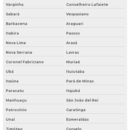
Varginha
Conselheiro Lafaiete
Sabará
Vespasiano
Barbacena
Araguari
Itabira
Passos
Nova Lima
Araxá
Nova Serrana
Lavras
Coronel Fabriciano
Muriaé
Ubá
Ituiutaba
Itaúna
Pará de Minas
Paracatu
Itajubá
Manhuaçu
São João del Rei
Patrocínio
Caratinga
Unaí
Esmeraldas
Timóteo
Curvelo