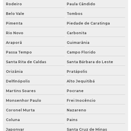
Rodeiro
Paula Cândido
Belo Vale
Tombos
Pimenta
Piedade de Caratinga
Rio Novo
Carbonita
Araporã
Guimarânia
Passa Tempo
Campo Florido
Santa Rita de Caldas
Santa Bárbara do Leste
Orizânia
Pratápolis
Delfinópolis
Alto Jequitibá
Martins Soares
Pocrane
Monsenhor Paulo
Frei Inocêncio
Coronel Murta
Nazareno
Coluna
Pains
Japonvar
Santa Cruz de Minas