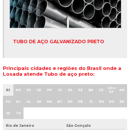
TUBO DE AÇO GALVANIZADO PRETO
Principais cidades e regiões do Brasil onde a
Losada atende Tubo de aço preto:
GO e
RJ
MG
ES
SP
PR
SC
RS
PE
BA
CE
AM
DF
PA
AC
AL
AP
MA
MT
MS
PB
PI
RN
RO
RR
SE
TO
Rio de Janeiro
São Gonçalo