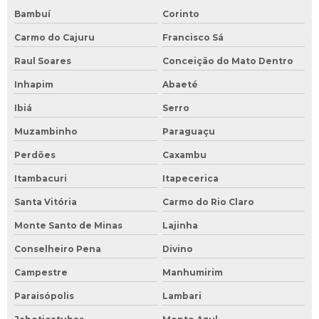
Bambuí
Corinto
Carmo do Cajuru
Francisco Sá
Raul Soares
Conceição do Mato Dentro
Inhapim
Abaeté
Ibiá
Serro
Muzambinho
Paraguaçu
Perdões
Caxambu
Itambacuri
Itapecerica
Santa Vitória
Carmo do Rio Claro
Monte Santo de Minas
Lajinha
Conselheiro Pena
Divino
Campestre
Manhumirim
Paraisópolis
Lambari