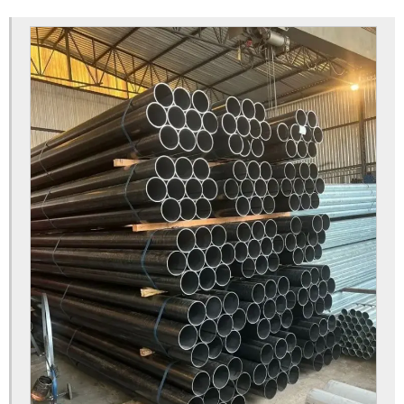
Tubo aço galvanizado
Tubo aço galvanizado preço
Tubo aço preto com costura
Tubo de aço com costura
Tubo de aço galvanizado preto
Tubo de aço preto
Tubo de ferro galvanizado
Tubo galvanizado
Tubo galvanizado preço
Tubo galvanizado SP
Tubo preto
Tubo preto com costura
Tubo preto din