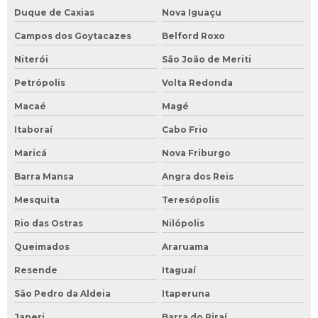
Duque de Caxias
Nova Iguaçu
Campos dos Goytacazes
Belford Roxo
Niterói
São João de Meriti
Petrópolis
Volta Redonda
Macaé
Magé
Itaboraí
Cabo Frio
Maricá
Nova Friburgo
Barra Mansa
Angra dos Reis
Mesquita
Teresópolis
Rio das Ostras
Nilópolis
Queimados
Araruama
Resende
Itaguaí
São Pedro da Aldeia
Itaperuna
Japeri
Barra do Piraí