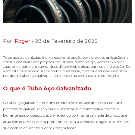
Por:
Roger
- 28 de Fevereiro de 2025
Tubo aço galvanizado é uma excelente opção para diversas aplicações na
construção civil e em projetos industriais. Neste artigo, vamos explorar
suas principais vantagens, tipos disponíveis e dicas para sua instalação. Se
você está buscando durabilidade e resistência, continue lendo e descubra
por que o tubo aço galvanizado é a escolha certa para o seu projeto.
O que é Tubo Aço Galvanizado
O tubo aço galvanizado é um produto feito de aço que passa por um
processo de galvanização para aumentar sua resistência à corrosão.
Durante esse processo, o aço é revestido com uma camada de zinco, que
atua como uma barreira protetora contra a umidade e agentes químicos
que podem causar ferrugem e degradação.