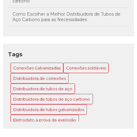
carbono
Como Escolher a Melhor Distribuidora de Tubos de
Aço Carbono para as Necessidades
Como Escolher a Melhor Distribuidora de Tubos de
Aço Carbono para Suas Necessidades
Como Escolher a Melhor Distribuidora de Tubos de
Tags
Aço para o Projeto
Conexões Galvanizadas
Conexões soldáveis
Como Escolher a Melhor Distribuidora de Tubos de
Aço para seu Projeto
Distribuidora de conexões
Como Escolher a Melhor Distribuidora de Tubos de
Distribuidora de tubos de aço
Aço para Sua Necessidade
Distribuidora de tubos de aço carbono
Como Escolher o Eletroduto 5597 Ideal para Sua
Distribuidora de tubos galvanizados
Instalação
Eletroduto a prova de explosão
Como Escolher o Eletroduto 5598 Ideal para Seu
Eletroduto de aço galvanizado
Projeto