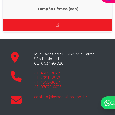
Tampão Fêmea (cap)
Rua Caxias do Sul, 288, Vila Carrão
São Paulo - SP
CEP: 03446-020
(11) 4305-8027
(11) 2091-8882
(11) 4305-8027
(11) 97629-6683
contato@losadatubos.com.br
Ch
Wh