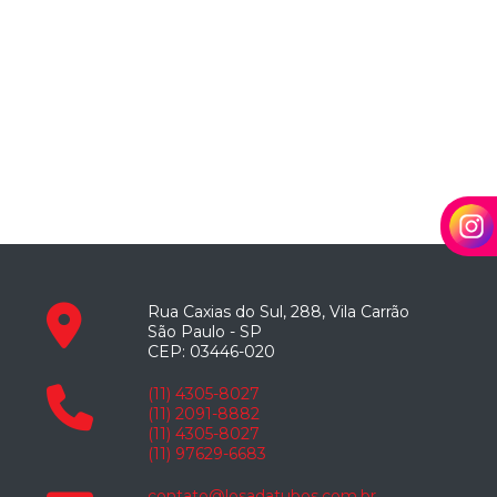
Rua Caxias do Sul, 288, Vila Carrão
São Paulo - SP
CEP: 03446-020
(11) 4305-8027
(11) 2091-8882
(11) 4305-8027
(11) 97629-6683
contato@losadatubos.com.br