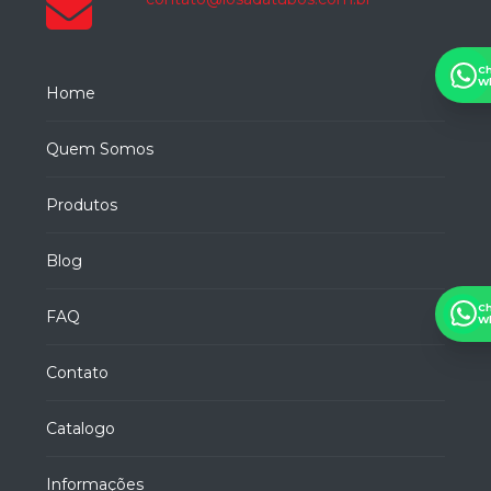
C
W
Home
Quem Somos
Produtos
Blog
C
FAQ
W
Contato
Catalogo
Informações