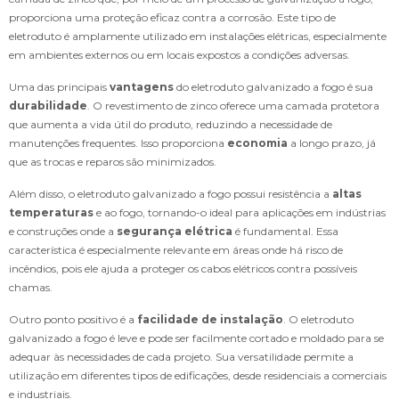
proporciona uma proteção eficaz contra a corrosão. Este tipo de
eletroduto é amplamente utilizado em instalações elétricas, especialmente
em ambientes externos ou em locais expostos a condições adversas.
Uma das principais
vantagens
do eletroduto galvanizado a fogo é sua
durabilidade
. O revestimento de zinco oferece uma camada protetora
que aumenta a vida útil do produto, reduzindo a necessidade de
manutenções frequentes. Isso proporciona
economia
a longo prazo, já
que as trocas e reparos são minimizados.
Além disso, o eletroduto galvanizado a fogo possui resistência a
altas
temperaturas
e ao fogo, tornando-o ideal para aplicações em indústrias
e construções onde a
segurança elétrica
é fundamental. Essa
característica é especialmente relevante em áreas onde há risco de
incêndios, pois ele ajuda a proteger os cabos elétricos contra possíveis
chamas.
Outro ponto positivo é a
facilidade de instalação
. O eletroduto
galvanizado a fogo é leve e pode ser facilmente cortado e moldado para se
adequar às necessidades de cada projeto. Sua versatilidade permite a
utilização em diferentes tipos de edificações, desde residenciais a comerciais
e industriais.