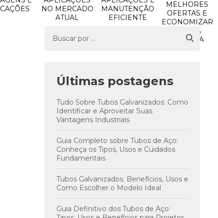
AGENS E
APLICAÇÕES
APLICAÇÕES E
MELHORES
ICAÇÕES
NO MERCADO
MANUTENÇÃO
OFERTAS E
ATUAL
EFICIENTE
ECONOMIZAR
NA SUA
COMPRA
Últimas postagens
Tudo Sobre Tubos Galvanizados: Como
Identificar e Aproveitar Suas
Vantagens Industriais
Guia Completo sobre Tubos de Aço:
Conheça os Tipos, Usos e Cuidados
Fundamentais
Tubos Galvanizados: Benefícios, Usos e
Como Escolher o Modelo Ideal
Guia Definitivo dos Tubos de Aço:
Tipos, Usos e Benefícios para Projetos