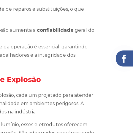
de de reparos e substituições, o que
losão aumenta a
confiabilidade
geral do
de da operação é essencial, garantindo
balhadores e a integridade dos
de Explosão
xplosão, cada um projetado para atender
onalidade em ambientes perigosos. A
dos na indústria.
alumínio, esses eletrodutos oferecem
corrosão. São adequados para áreas onde