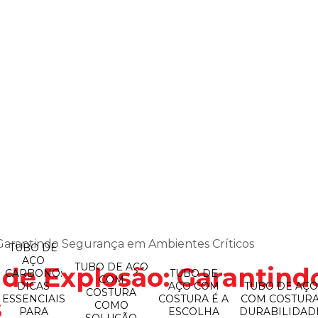
 Garantindo Segurança em Ambientes Críticos
TUBO DE
AÇO
TUBO DE AÇO
a de Explosão: Garantin
CARBONO:
TUBO DE
COM
DICAS
AÇO COM
TUBO DE AÇ
COSTURA
ESSENCIAIS
COSTURA É A
COM COSTURA
s
COMO
PARA
ESCOLHA
DURABILIDAD