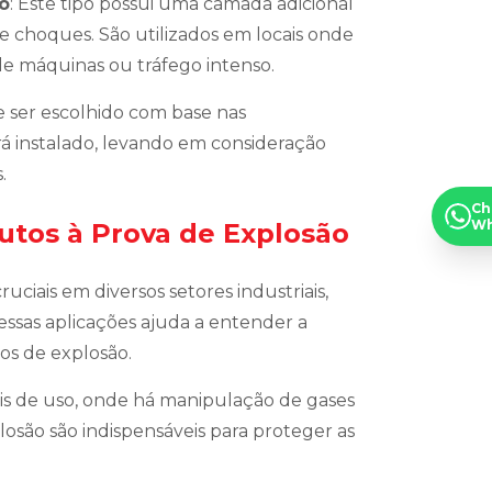
o
: Este tipo possui uma camada adicional
e choques. São utilizados em locais onde
de máquinas ou tráfego intenso.
e ser escolhido com base nas
á instalado, levando em consideração
.
Ch
Wh
utos à Prova de Explosão
ciais em diversos setores industriais,
 essas aplicações ajuda a entender a
os de explosão.
cais de uso, onde há manipulação de gases
losão são indispensáveis para proteger as