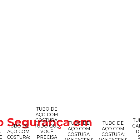
TUBO DE
AÇO COM
do Segurança em
COSTURA:
TU
TUBO DE
TUBO DE
O
TUBO DE
TUDO QUE
GA
AÇO COM
AÇO COM
:
AÇO COM
VOCÊ
D
COSTURA:
COSTURA:
E
COSTURA:
PRECISA