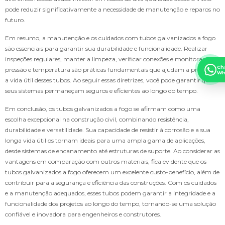
pode reduzir significativamente a necessidade de manutenção e reparos no
futuro.
Em resumo, a manutenção e os cuidados com tubos galvanizados a fogo
são essenciais para garantir sua durabilidade e funcionalidade. Realizar
inspeções regulares, manter a limpeza, verificar conexões e monitorar a
Ch
pressão e temperatura são práticas fundamentais que ajudam a prolongar
Wh
a vida útil desses tubos. Ao seguir essas diretrizes, você pode garantir que
seus sistemas permaneçam seguros e eficientes ao longo do tempo.
Em conclusão, os tubos galvanizados a fogo se afirmam como uma
escolha excepcional na construção civil, combinando resistência,
durabilidade e versatilidade. Sua capacidade de resistir à corrosão e a sua
longa vida útil os tornam ideais para uma ampla gama de aplicações,
desde sistemas de encanamento até estruturas de suporte. Ao considerar as
vantagens em comparação com outros materiais, fica evidente que os
tubos galvanizados a fogo oferecem um excelente custo-benefício, além de
contribuir para a segurança e eficiência das construções. Com os cuidados
e a manutenção adequados, esses tubos podem garantir a integridade e a
funcionalidade dos projetos ao longo do tempo, tornando-se uma solução
confiável e inovadora para engenheiros e construtores.