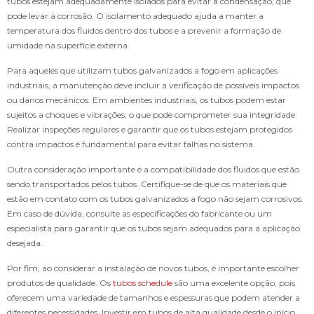
tubos estejam adequadamente isolados para evitar a condensação, que
pode levar à corrosão. O isolamento adequado ajuda a manter a
temperatura dos fluidos dentro dos tubos e a prevenir a formação de
umidade na superfície externa.
Para aqueles que utilizam tubos galvanizados a fogo em aplicações
industriais, a manutenção deve incluir a verificação de possíveis impactos
ou danos mecânicos. Em ambientes industriais, os tubos podem estar
sujeitos a choques e vibrações, o que pode comprometer sua integridade.
Realizar inspeções regulares e garantir que os tubos estejam protegidos
contra impactos é fundamental para evitar falhas no sistema.
Outra consideração importante é a compatibilidade dos fluidos que estão
sendo transportados pelos tubos. Certifique-se de que os materiais que
estão em contato com os tubos galvanizados a fogo não sejam corrosivos.
Em caso de dúvida, consulte as especificações do fabricante ou um
especialista para garantir que os tubos sejam adequados para a aplicação
desejada.
Por fim, ao considerar a instalação de novos tubos, é importante escolher
produtos de qualidade. Os
tubos schedule
são uma excelente opção, pois
oferecem uma variedade de tamanhos e espessuras que podem atender a
diferentes necessidades. Investir em tubos de alta qualidade desde o início