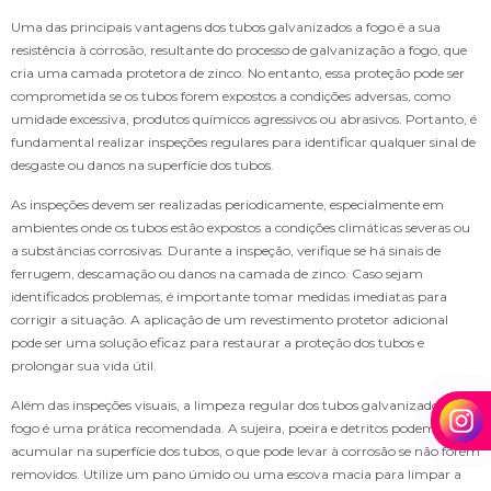
Uma das principais vantagens dos tubos galvanizados a fogo é a sua
resistência à corrosão, resultante do processo de galvanização a fogo, que
cria uma camada protetora de zinco. No entanto, essa proteção pode ser
comprometida se os tubos forem expostos a condições adversas, como
umidade excessiva, produtos químicos agressivos ou abrasivos. Portanto, é
fundamental realizar inspeções regulares para identificar qualquer sinal de
desgaste ou danos na superfície dos tubos.
As inspeções devem ser realizadas periodicamente, especialmente em
ambientes onde os tubos estão expostos a condições climáticas severas ou
a substâncias corrosivas. Durante a inspeção, verifique se há sinais de
ferrugem, descamação ou danos na camada de zinco. Caso sejam
identificados problemas, é importante tomar medidas imediatas para
corrigir a situação. A aplicação de um revestimento protetor adicional
pode ser uma solução eficaz para restaurar a proteção dos tubos e
prolongar sua vida útil.
Além das inspeções visuais, a limpeza regular dos tubos galvanizados a
fogo é uma prática recomendada. A sujeira, poeira e detritos podem se
acumular na superfície dos tubos, o que pode levar à corrosão se não forem
removidos. Utilize um pano úmido ou uma escova macia para limpar a