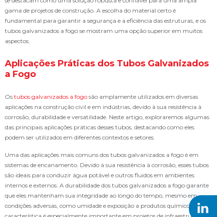
se destacam como uma solução robusta e confiável para uma ampla
gama de projetos de construção. A escolha do material certo é
fundamental para garantir a segurança e a eficiência das estruturas, e os
tubos galvanizados a fogo se mostram uma opção superior em muitos
aspectos.
Aplicações Práticas dos Tubos Galvanizados
a Fogo
Os
tubos galvanizados a fogo
são amplamente utilizados em diversas
aplicações na construção civil e em indústrias, devido à sua resistência à
corrosão, durabilidade e versatilidade. Neste artigo, exploraremos algumas
das principais aplicações práticas desses tubos, destacando como eles
podem ser utilizados em diferentes contextos e setores.
Uma das aplicações mais comuns dos tubos galvanizados a fogo é em
sistemas de encanamento. Devido à sua resistência à corrosão, esses tubos
são ideais para conduzir água potável e outros fluidos em ambientes
internos e externos. A durabilidade dos tubos galvanizados a fogo garante
que eles mantenham sua integridade ao longo do tempo, mesmo em
condições adversas, como umidade e exposição a produtos químicos. Essa
característica é especialmente importante em projetos de infraestrutura,