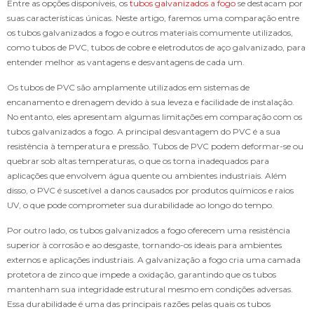
Entre as opções disponíveis, os
tubos galvanizados a fogo
se destacam por
suas características únicas. Neste artigo, faremos uma comparação entre
os tubos galvanizados a fogo e outros materiais comumente utilizados,
como tubos de PVC, tubos de cobre e eletrodutos de aço galvanizado, para
entender melhor as vantagens e desvantagens de cada um.
Os tubos de PVC são amplamente utilizados em sistemas de
encanamento e drenagem devido à sua leveza e facilidade de instalação.
No entanto, eles apresentam algumas limitações em comparação com os
tubos galvanizados a fogo. A principal desvantagem do PVC é a sua
resistência à temperatura e pressão. Tubos de PVC podem deformar-se ou
quebrar sob altas temperaturas, o que os torna inadequados para
aplicações que envolvem água quente ou ambientes industriais. Além
disso, o PVC é suscetível a danos causados por produtos químicos e raios
UV, o que pode comprometer sua durabilidade ao longo do tempo.
Por outro lado, os tubos galvanizados a fogo oferecem uma resistência
superior à corrosão e ao desgaste, tornando-os ideais para ambientes
externos e aplicações industriais. A galvanização a fogo cria uma camada
protetora de zinco que impede a oxidação, garantindo que os tubos
mantenham sua integridade estrutural mesmo em condições adversas.
Essa durabilidade é uma das principais razões pelas quais os tubos