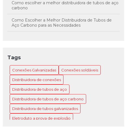
Como escolher a melhor distribuidora de tubos de aço
carbono
Como Escolher a Melhor Distribuidora de Tubos de
Aço Carbono para as Necessidades
Como Escolher a Melhor Distribuidora de Tubos de
Aço Carbono para Suas Necessidades
Como Escolher a Melhor Distribuidora de Tubos de
Tags
Aço para o Projeto
Conexões Galvanizadas
Conexões soldáveis
Como Escolher a Melhor Distribuidora de Tubos de
Aço para seu Projeto
Distribuidora de conexões
Como Escolher a Melhor Distribuidora de Tubos de
Distribuidora de tubos de aço
Aço para Sua Necessidade
Distribuidora de tubos de aço carbono
Como Escolher o Eletroduto 5597 Ideal para Sua
Distribuidora de tubos galvanizados
Instalação
Eletroduto a prova de explosão
Como Escolher o Eletroduto 5598 Ideal para Seu