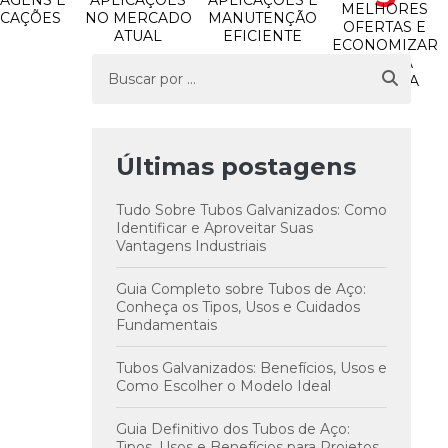
AGENS E
APLICAÇÕES
APLICAÇÕES E
MELHORES
ICAÇÕES
NO MERCADO
MANUTENÇÃO
OFERTAS E
ATUAL
EFICIENTE
ECONOMIZAR
NA SUA
COMPRA
Últimas postagens
Tudo Sobre Tubos Galvanizados: Como
Identificar e Aproveitar Suas
Vantagens Industriais
Guia Completo sobre Tubos de Aço:
Conheça os Tipos, Usos e Cuidados
Fundamentais
Tubos Galvanizados: Benefícios, Usos e
Como Escolher o Modelo Ideal
Guia Definitivo dos Tubos de Aço:
Tipos, Usos e Benefícios para Projetos