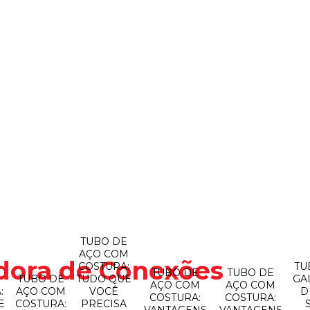
TUBO DE
AÇO COM
idora de Conexões
COSTURA:
TU
TUBO DE
TUBO DE
O
TUBO DE
TUDO QUE
GA
AÇO COM
AÇO COM
:
AÇO COM
VOCÊ
D
COSTURA:
COSTURA:
E
COSTURA:
PRECISA