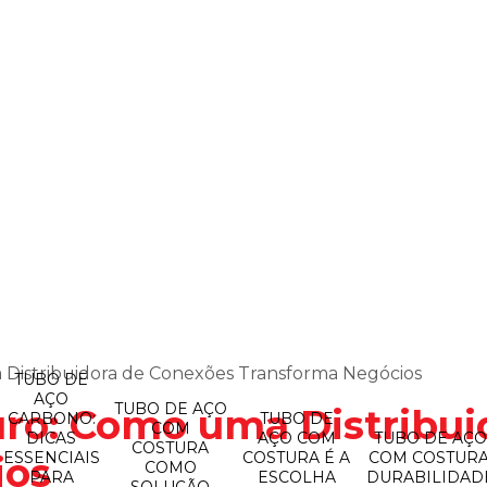
Distribuidora de Conexões Transforma Negócios
TUBO DE
AÇO
TUBO DE AÇO
uro: Como uma Distribu
CARBONO:
TUBO DE
COM
DICAS
AÇO COM
TUBO DE AÇ
COSTURA
ESSENCIAIS
COSTURA É A
COM COSTURA
ios
COMO
PARA
ESCOLHA
DURABILIDAD