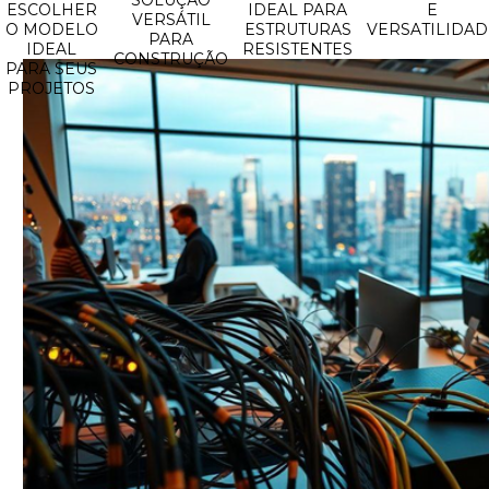
SOLUÇÃO
ESCOLHER
IDEAL PARA
E
VERSÁTIL
O MODELO
ESTRUTURAS
VERSATILIDAD
PARA
IDEAL
RESISTENTES
CONSTRUÇÃO
PARA SEUS
PROJETOS