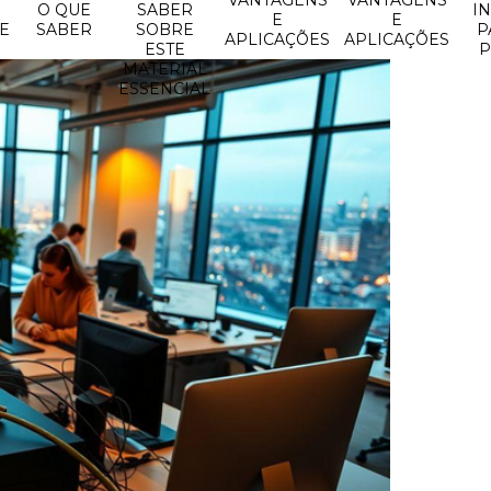
VANTAGENS
VANTAGENS
O QUE
SABER
I
E
E
E
SABER
SOBRE
P
APLICAÇÕES
APLICAÇÕES
ESTE
P
MATERIAL
ESSENCIAL