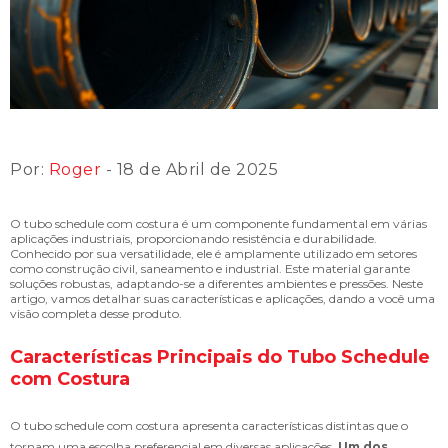
Por:
Roger
- 18 de Abril de 2025
O tubo schedule com costura é um componente fundamental em várias
aplicações industriais, proporcionando resistência e durabilidade.
Conhecido por sua versatilidade, ele é amplamente utilizado em setores
como construção civil, saneamento e industrial. Este material garante
soluções robustas, adaptando-se a diferentes ambientes e pressões. Neste
artigo, vamos detalhar suas características e aplicações, dando a você uma
visão completa desse produto.
Características Principais do Tubo Schedule
com Costura
O tubo schedule com costura apresenta características distintas que o
tornam uma escolha preferencial em diversas aplicações.
Um dos