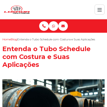
Home
Blog
Entenda o Tubo Schedule com Costura e Suas Aplicações
Entenda o Tubo Schedule
com Costura e Suas
Aplicações