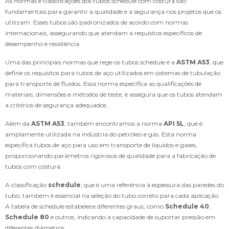
As normas e classificações dos tubos schedule com costura são
fundamentais para garantir a qualidade e a segurança nos projetos que os
utilizam. Esses tubos são padronizados de acordo com normas
internacionais, assegurando que atendam a requisitos específicos de
desempenho e resistência.
Uma das principais normas que rege os tubos schedule é a
ASTM A53
, que
define os requisitos para tubos de aço utilizados em sistemas de tubulação
para transporte de fluidos. Essa norma especifica as qualificações de
materiais, dimensões e métodos de teste, e assegura que os tubos atendam
a critérios de segurança adequados.
Além da
ASTM A53
, também encontramos a norma
API 5L
, que é
amplamente utilizada na indústria do petróleo e gás. Esta norma
especifica tubos de aço para uso em transporte de líquidos e gases,
proporcionando parâmetros rigorosos de qualidade para a fabricação de
tubos com costura.
A classificação
schedule
, que é uma referência à espessura das paredes do
tubo, também é essencial na seleção do tubo correto para cada aplicação.
A tabela de schedule estabelece diferentes graus, como
Schedule 40
,
Schedule 80
e outros, indicando a capacidade de suportar pressão em
diferentes diâmetros.