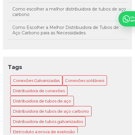
Como escolher a melhor distribuidora de tubos de aço
carbono
Ch
Wh
Como Escolher a Melhor Distribuidora de Tubos de
Aço Carbono para as Necessidades
Como Escolher a Melhor Distribuidora de Tubos de
Aço Carbono para Suas Necessidades
Como Escolher a Melhor Distribuidora de Tubos de
Tags
Aço para o Projeto
Conexões Galvanizadas
Conexões soldáveis
Como Escolher a Melhor Distribuidora de Tubos de
Aço para seu Projeto
Distribuidora de conexões
Como Escolher a Melhor Distribuidora de Tubos de
Distribuidora de tubos de aço
Aço para Sua Necessidade
Distribuidora de tubos de aço carbono
Como Escolher o Eletroduto 5597 Ideal para Sua
Distribuidora de tubos galvanizados
Instalação
Eletroduto a prova de explosão