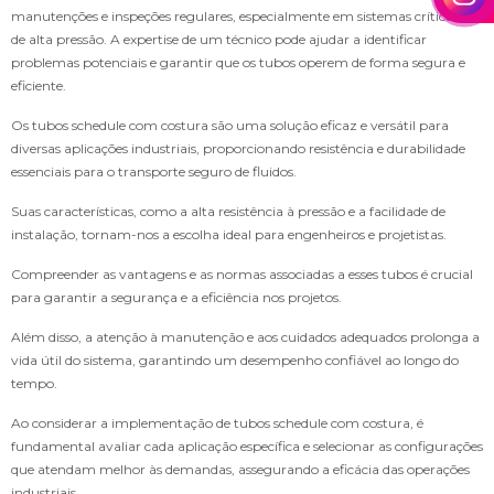
manutenções e inspeções regulares, especialmente em sistemas críticos ou
de alta pressão. A expertise de um técnico pode ajudar a identificar
problemas potenciais e garantir que os tubos operem de forma segura e
eficiente.
Os tubos schedule com costura são uma solução eficaz e versátil para
diversas aplicações industriais, proporcionando resistência e durabilidade
essenciais para o transporte seguro de fluidos.
Suas características, como a alta resistência à pressão e a facilidade de
instalação, tornam-nos a escolha ideal para engenheiros e projetistas.
Compreender as vantagens e as normas associadas a esses tubos é crucial
para garantir a segurança e a eficiência nos projetos.
Além disso, a atenção à manutenção e aos cuidados adequados prolonga a
vida útil do sistema, garantindo um desempenho confiável ao longo do
tempo.
Ao considerar a implementação de tubos schedule com costura, é
fundamental avaliar cada aplicação específica e selecionar as configurações
que atendam melhor às demandas, assegurando a eficácia das operações
industriais.