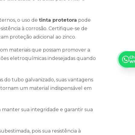
ternos, o uso de
tinta protetora
pode
stência à corrosão. Certifique-se de
çam proteção adicional ao zinco.
 com materiais que possam promover a
Ch
ções eletroquímicas indesejadas quando
Wh
icas do tubo galvanizado, suas vantagens
o tornam um material indispensável em
manter sua integridade e garantir sua
ubestimada, pois sua resistência à