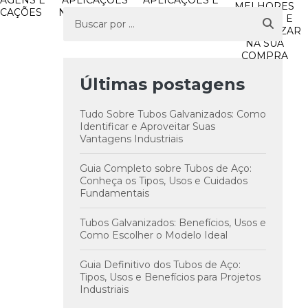
AGENS E
APLICAÇÕES
APLICAÇÕES E
MELHORES
ICAÇÕES
NO MERCADO
MANUTENÇÃO
OFERTAS E
ATUAL
EFICIENTE
ECONOMIZAR
NA SUA
COMPRA
Últimas postagens
Tudo Sobre Tubos Galvanizados: Como
Identificar e Aproveitar Suas
Vantagens Industriais
Guia Completo sobre Tubos de Aço:
Conheça os Tipos, Usos e Cuidados
Fundamentais
Tubos Galvanizados: Benefícios, Usos e
Como Escolher o Modelo Ideal
Guia Definitivo dos Tubos de Aço:
Tipos, Usos e Benefícios para Projetos
Industriais