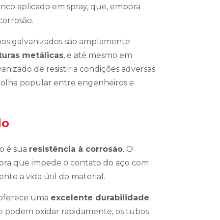
zinco aplicado em spray, que, embora
corrosão.
tubos galvanizados são amplamente
turas metálicas
, e até mesmo em
anizado de resistir a condições adversas
scolha popular entre engenheiros e
do
do é sua
resistência à corrosão
. O
tora que impede o contato do aço com
te a vida útil do material.
 oferece uma
excelente durabilidade
.
 podem oxidar rapidamente, os tubos