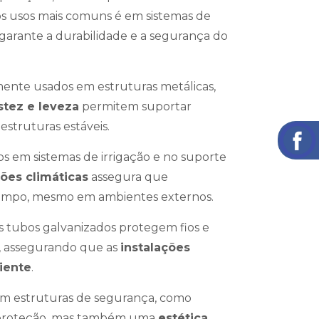
os usos mais comuns é em sistemas de
garante a durabilidade e a segurança do
mente usados em estruturas metálicas,
stez e leveza
permitem suportar
 estruturas estáveis.
dos em sistemas de irrigação e no suporte
ções climáticas
assegura que
tempo, mesmo em ambientes externos.
Os tubos galvanizados protegem fios e
, assegurando que as
instalações
iente
.
 em estruturas de segurança, como
s proteção, mas também uma
estética