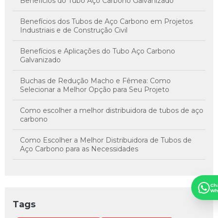
Benefícios do Tubo Aço Carbono Galvanizado
Benefícios dos Tubos de Aço Carbono em Projetos
Industriais e de Construção Civil
Benefícios e Aplicações do Tubo Aço Carbono
Galvanizado
Buchas de Redução Macho e Fêmea: Como
Selecionar a Melhor Opção para Seu Projeto
Como escolher a melhor distribuidora de tubos de aço
carbono
Como Escolher a Melhor Distribuidora de Tubos de
Aço Carbono para as Necessidades
Como Escolher a Melhor Distribuidora de Tubos de
Aço Carbono para Suas Necessidades
Ch
Wh
Como Escolher a Melhor Distribuidora de Tubos de
Tags
Aço para o Projeto