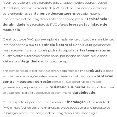
A comparação entre o eletroduto galvanizado médio e outros tipos de
eletrodutos, como o eletroduto de PVC e eletrodutos locados, é essencial
para entender as
vantagens
e
desvantagens
de cada material.
Enquanto o eletroduto galvanizado é conhecido por sua
resistência
e
durabilidade
, o eletroduto de PVC oferece
leveza
e
facilidade de
manuseio
.
O eletroduto de PVC, por exemplo, é amplamente utilizado em ambientes
internos devido à sua
resistência à corrosão
e ao
custo
geralmente
mais acessível. No entanto, ele pode não suportar
altas temperaturas
ou ambientes externos expostos ao sol por longos períodos, o que pode
afetar sua
integridade
ao longo do tempo.
Em comparação, o eletroduto galvanizado médio é mais
robusto
e pode
ser usado em aplicações externas e em áreas industriais, onde a
proteção
contra impactos
e
corrosão
é crucial. Sua construção em aço
galvanizado proporciona uma
resistência superior
, fazendo dele uma
solução ideal para situações que exigem maior
durabilidade
.
Outro aspecto importante a considerar é a
instalação
. O eletroduto de
PVC é mais fácil de cortar e manusear, o que pode acelerar o processo de
instalação. Por outro lado, o eletroduto galvanizado pode exigir