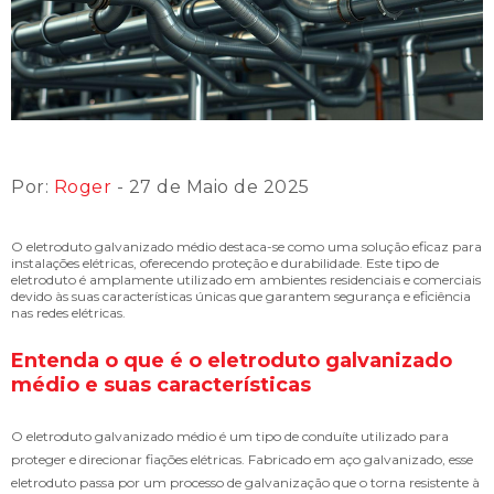
Por:
Roger
- 27 de Maio de 2025
O eletroduto galvanizado médio destaca-se como uma solução eficaz para
instalações elétricas, oferecendo proteção e durabilidade. Este tipo de
eletroduto é amplamente utilizado em ambientes residenciais e comerciais
devido às suas características únicas que garantem segurança e eficiência
nas redes elétricas.
Entenda o que é o eletroduto galvanizado
médio e suas características
O eletroduto galvanizado médio é um tipo de conduíte utilizado para
proteger e direcionar fiações elétricas. Fabricado em aço galvanizado, esse
eletroduto passa por um processo de galvanização que o torna resistente à