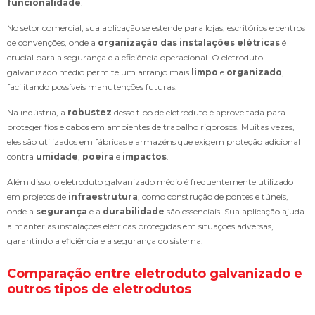
funcionalidade
.
No setor comercial, sua aplicação se estende para lojas, escritórios e centros
de convenções, onde a
organização das instalações elétricas
é
crucial para a segurança e a eficiência operacional. O eletroduto
galvanizado médio permite um arranjo mais
limpo
e
organizado
,
facilitando possíveis manutenções futuras.
Na indústria, a
robustez
desse tipo de eletroduto é aproveitada para
proteger fios e cabos em ambientes de trabalho rigorosos. Muitas vezes,
eles são utilizados em fábricas e armazéns que exigem proteção adicional
contra
umidade
,
poeira
e
impactos
.
Além disso, o eletroduto galvanizado médio é frequentemente utilizado
em projetos de
infraestrutura
, como construção de pontes e túneis,
onde a
segurança
e a
durabilidade
são essenciais. Sua aplicação ajuda
a manter as instalações elétricas protegidas em situações adversas,
garantindo a eficiência e a segurança do sistema.
Comparação entre eletroduto galvanizado e
outros tipos de eletrodutos