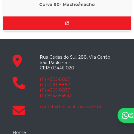
Curva 90° Macho/macho
Rua Caxias do Sul, 288, Vila Carrão
São Paulo - SP
CEP: 03446-020
(11) 4305-8027
(11) 2091-8882
(11) 4305-8027
(11) 97629-6683
contato@losadatubos.com.br
Ch
Wh
Home