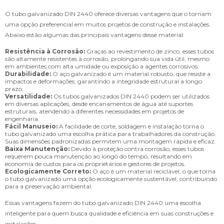
O tubo galvanizado DIN 2440 oferece diversas vantagens que o tornam
uma opção preferencial em muitos projetos de construção e instalações.
Abaixo estão algumas das principais vantagens desse material:
Resistência à Corrosão:
Graças ao revestimento de zinco, esses tubos
são altamente resistentes à corrosão, prolongando sua vida útil, mesmo
em ambientes com alta umidade ou exposição a agentes corrosivos.
Durabilidade:
O aço galvanizado é um material robusto, que resiste a
impactos e deformações, garantindo a integridade estrutural a longo
prazo.
Versatilidade:
Os tubos galvanizados DIN 2440 podem ser utilizados
em diversas aplicações, desde encanamentos de água até suportes
estruturais, atendendo a diferentes necessidades em projetos de
engenharia.
Fácil Manuseio:
A facilidade de corte, soldagem e instalação torna o
tubo galvanizado uma escolha prática para trabalhadores da construção.
Suas dimensões padronizadas permitem uma montagem rápida e eficaz.
Baixa Manutenção:
Devido à proteção contra corrosão, esses tubos
requerem pouca manutenção ao longo do tempo, resultando em
economia de custos para os proprietários e gestores de projetos.
Ecologicamente Correto:
O aço é um material reciclável, o que torna
o tubo galvanizado uma opção ecologicamente sustentável, contribuindo
para a preservação ambiental.
Essas vantagens fazem do tubo galvanizado DIN 2440 uma escolha
inteligente para quem busca qualidade e eficiência em suas construções e
instalações.