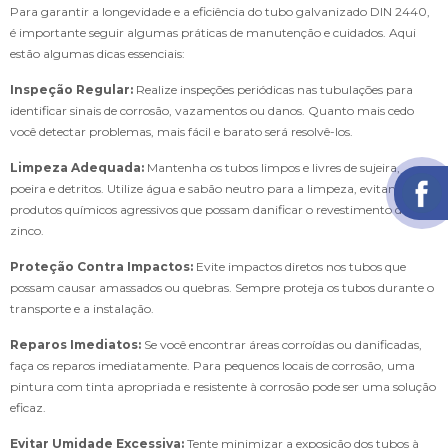
Para garantir a longevidade e a eficiência do tubo galvanizado DIN 2440,
é importante seguir algumas práticas de manutenção e cuidados. Aqui
estão algumas dicas essenciais:
Inspeção Regular:
Realize inspeções periódicas nas tubulações para
identificar sinais de corrosão, vazamentos ou danos. Quanto mais cedo
você detectar problemas, mais fácil e barato será resolvê-los.
Limpeza Adequada:
Mantenha os tubos limpos e livres de sujeira,
poeira e detritos. Utilize água e sabão neutro para a limpeza, evitando
produtos químicos agressivos que possam danificar o revestimento de
zinco.
Proteção Contra Impactos:
Evite impactos diretos nos tubos que
possam causar amassados ou quebras. Sempre proteja os tubos durante o
transporte e a instalação.
Reparos Imediatos:
Se você encontrar áreas corroídas ou danificadas,
faça os reparos imediatamente. Para pequenos locais de corrosão, uma
pintura com tinta apropriada e resistente à corrosão pode ser uma solução
eficaz.
Evitar Umidade Excessiva:
Tente minimizar a exposição dos tubos à