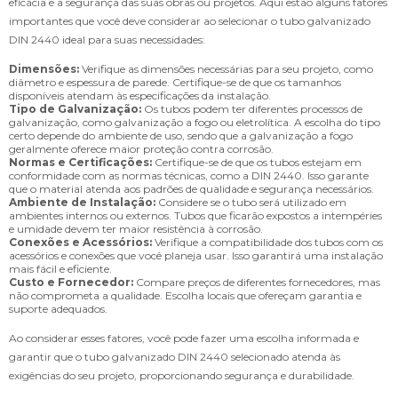
eficácia e a segurança das suas obras ou projetos. Aqui estão alguns fatores
importantes que você deve considerar ao selecionar o tubo galvanizado
DIN 2440 ideal para suas necessidades:
Dimensões:
Verifique as dimensões necessárias para seu projeto, como
diâmetro e espessura de parede. Certifique-se de que os tamanhos
disponíveis atendam às especificações da instalação.
Tipo de Galvanização:
Os tubos podem ter diferentes processos de
galvanização, como galvanização a fogo ou eletrolítica. A escolha do tipo
certo depende do ambiente de uso, sendo que a galvanização a fogo
geralmente oferece maior proteção contra corrosão.
Normas e Certificações:
Certifique-se de que os tubos estejam em
conformidade com as normas técnicas, como a DIN 2440. Isso garante
que o material atenda aos padrões de qualidade e segurança necessários.
Ambiente de Instalação:
Considere se o tubo será utilizado em
ambientes internos ou externos. Tubos que ficarão expostos a intempéries
e umidade devem ter maior resistência à corrosão.
Conexões e Acessórios:
Verifique a compatibilidade dos tubos com os
acessórios e conexões que você planeja usar. Isso garantirá uma instalação
mais fácil e eficiente.
Custo e Fornecedor:
Compare preços de diferentes fornecedores, mas
não comprometa a qualidade. Escolha locais que ofereçam garantia e
suporte adequados.
Ao considerar esses fatores, você pode fazer uma escolha informada e
garantir que o tubo galvanizado DIN 2440 selecionado atenda às
exigências do seu projeto, proporcionando segurança e durabilidade.