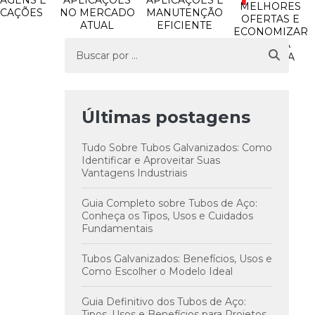
AGENS E
APLICAÇÕES
APLICAÇÕES E
MELHORES
ICAÇÕES
NO MERCADO
MANUTENÇÃO
OFERTAS E
ATUAL
EFICIENTE
ECONOMIZAR
NA SUA
COMPRA
Últimas postagens
Tudo Sobre Tubos Galvanizados: Como
Identificar e Aproveitar Suas
Vantagens Industriais
Guia Completo sobre Tubos de Aço:
Conheça os Tipos, Usos e Cuidados
Fundamentais
Tubos Galvanizados: Benefícios, Usos e
Como Escolher o Modelo Ideal
Guia Definitivo dos Tubos de Aço:
Tipos, Usos e Benefícios para Projetos