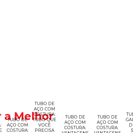
TUBO DE
AÇO COM
 a Melhor
COSTURA:
TU
TUBO DE
TUBO DE
O
TUBO DE
TUDO QUE
GA
AÇO COM
AÇO COM
:
AÇO COM
VOCÊ
D
COSTURA:
COSTURA:
E
COSTURA:
PRECISA